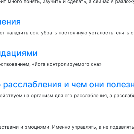
оит много понять, изучить и сделать, а сейчас я разлож
ления
т наладить сон, убрать постоянную усталость, снять с
ндациями
рствованием, «йога контролируемого сна»
о расслабления и чем они поле
йствуем на организм для его расслабления, а расслаб
вствами и эмоциями. Именно управлять, а не подавлят