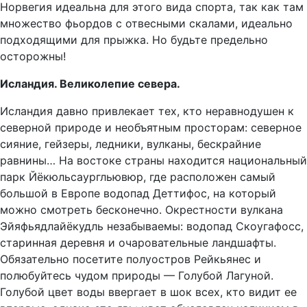
Норвегия идеальна для этого вида спорта, так как там
множество фьордов с отвесными скалами, идеально
подходящими для прыжка. Но будьте предельно
осторожны!
Исландия. Великолепие севера.
Исландия давно привлекает тех, кто неравнодушен к
северной природе и необъятным просторам: северное
сияние, гейзеры, ледники, вулканы, бескрайние
равнины… На востоке страны находится национальный
парк Йёкюльсаургльювюр, где расположен самый
большой в Европе водопад Деттифос, на который
можно смотреть бесконечно. Окрестности вулкана
Эйяфьядлайёкудль незабываемы: водопад Скоугафосс,
старинная деревня и очаровательные ландшафты.
Обязательно посетите полуостров Рейкьянес и
полюбуйтесь чудом природы — Голубой Лагуной.
Голубой цвет воды ввергает в шок всех, кто видит ее