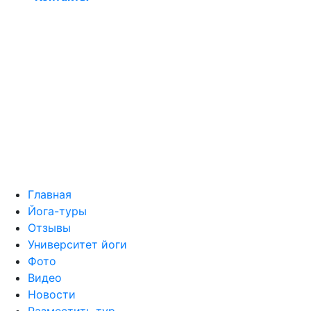
© Если йога-тур, то это
yogatour.info © 2009 - 2026.
Копирование информации
возможно с активной ссылкой
на сайт
Главная
Йога-туры
Отзывы
Университет йоги
Фото
Видео
Новости