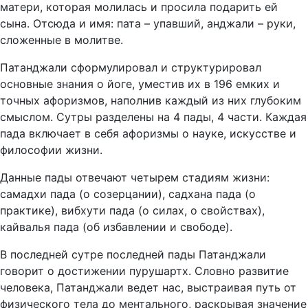
матери, которая молилась и просила подарить ей
сына. Отсюда и имя: пата – упавший, анджали – руки,
сложенные в молитве.
Патанджали сформулировал и структурировал
основные знания о йоге, уместив их в 196 емких и
точных афоризмов, наполнив каждый из них глубоким
смыслом. Сутры разделены на 4 пады, 4 части. Каждая
пада включает в себя афоризмы о науке, искусстве и
философии жизни.
Данные пады отвечают четырем стадиям жизни:
самадхи пада (о созерцании), садхана пада (о
практике), вибхути пада (о силах, о свойствах),
кайвалья пада (об избавлении и свободе).
В последней сутре последней пады Патанджали
говорит о достижении пурушартх. Словно развитие
человека, Патанджали ведет нас, выстраивая путь от
физического тела до ментального, раскрывая значение